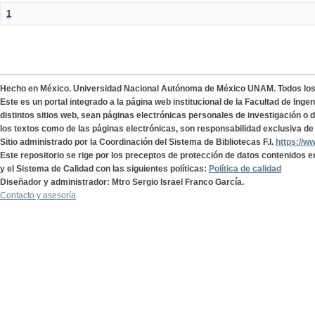
1
Hecho en México. Universidad Nacional Autónoma de México UNAM. Todos lo
Este es un portal integrado a la página web institucional de la Facultad de Ing
distintos sitios web, sean páginas electrónicas personales de investigación o de
los textos como de las páginas electrónicas, son responsabilidad exclusiva de 
Sitio administrado por la Coordinación del Sistema de Bibliotecas F.I.
https://w
Este repositorio se rige por los preceptos de protección de datos contenidos e
y el Sistema de Calidad con las siguientes políticas:
Política de calidad
Diseñador y administrador: Mtro Sergio Israel Franco García.
Contacto y asesoría