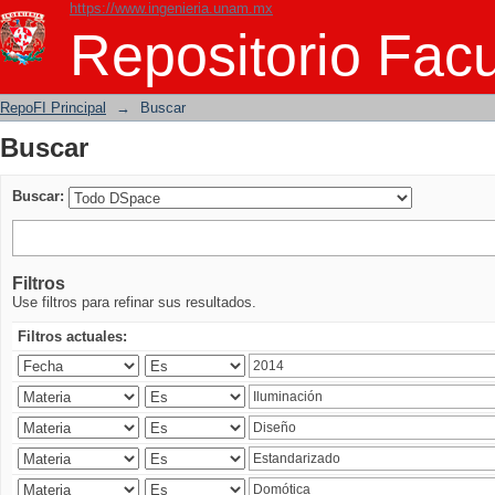
https://www.ingenieria.unam.mx
Buscar
Repositorio Facu
RepoFI Principal
→
Buscar
Buscar
Buscar:
Filtros
Use filtros para refinar sus resultados.
Filtros actuales: