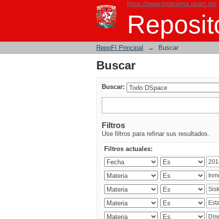
https://www.ingenieria.unam.mx
Buscar
Reposito
RepoFI Principal
→
Buscar
Buscar
Buscar:
Filtros
Use filtros para refinar sus resultados.
Filtros actuales: