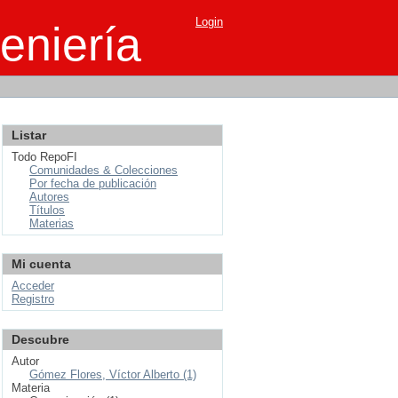
Login
eniería
Listar
Todo RepoFI
Comunidades & Colecciones
Por fecha de publicación
Autores
Títulos
Materias
Mi cuenta
Acceder
Registro
Descubre
Autor
Gómez Flores, Víctor Alberto (1)
Materia