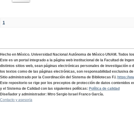
1
Hecho en México. Universidad Nacional Autónoma de México UNAM. Todos lo
Este es un portal integrado a la página web institucional de la Facultad de Ing
distintos sitios web, sean páginas electrónicas personales de investigación o de
los textos como de las páginas electrónicas, son responsabilidad exclusiva de 
Sitio administrado por la Coordinación del Sistema de Bibliotecas F.I.
https://w
Este repositorio se rige por los preceptos de protección de datos contenidos e
y el Sistema de Calidad con las siguientes políticas:
Política de calidad
Diseñador y administrador: Mtro Sergio Israel Franco García.
Contacto y asesoría