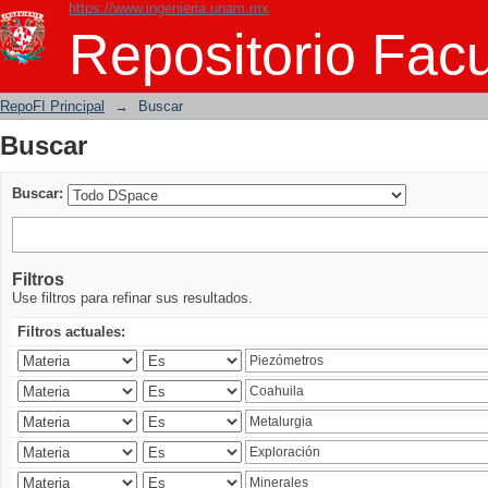
https://www.ingenieria.unam.mx
Buscar
Repositorio Facu
RepoFI Principal
→
Buscar
Buscar
Buscar:
Filtros
Use filtros para refinar sus resultados.
Filtros actuales: