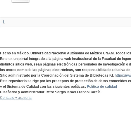
1
Hecho en México. Universidad Nacional Autónoma de México UNAM. Todos lo
Este es un portal integrado a la página web institucional de la Facultad de Ing
distintos sitios web, sean páginas electrónicas personales de investigación o de
los textos como de las páginas electrónicas, son responsabilidad exclusiva de 
Sitio administrado por la Coordinación del Sistema de Bibliotecas F.I.
https://w
Este repositorio se rige por los preceptos de protección de datos contenidos e
y el Sistema de Calidad con las siguientes políticas:
Política de calidad
Diseñador y administrador: Mtro Sergio Israel Franco García.
Contacto y asesoría