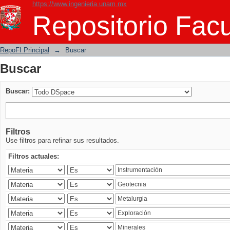
https://www.ingenieria.unam.mx
Buscar
Repositorio Facu
RepoFI Principal
→
Buscar
Buscar
Buscar:
Filtros
Use filtros para refinar sus resultados.
Filtros actuales: