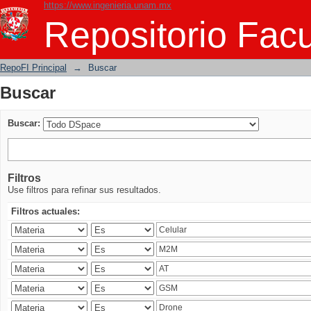
https://www.ingenieria.unam.mx
Buscar
Repositorio Facu
RepoFI Principal
→
Buscar
Buscar
Buscar:
Filtros
Use filtros para refinar sus resultados.
Filtros actuales: