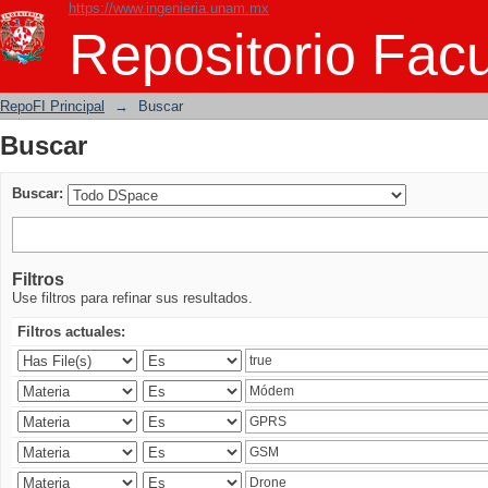
https://www.ingenieria.unam.mx
Buscar
Repositorio Facu
RepoFI Principal
→
Buscar
Buscar
Buscar:
Filtros
Use filtros para refinar sus resultados.
Filtros actuales: