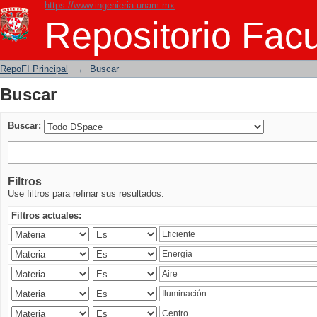
https://www.ingenieria.unam.mx
Buscar
Repositorio Facu
RepoFI Principal
→
Buscar
Buscar
Buscar:
Filtros
Use filtros para refinar sus resultados.
Filtros actuales: