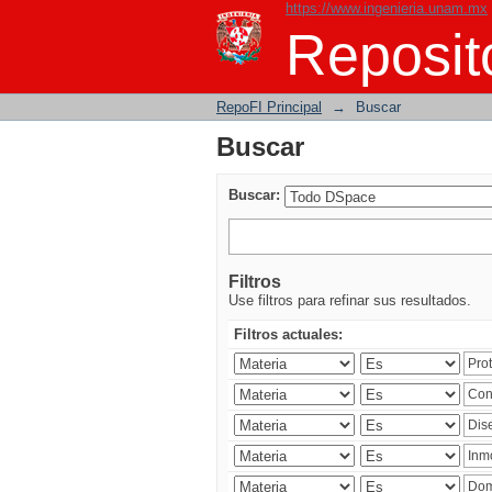
https://www.ingenieria.unam.mx
Buscar
Reposito
RepoFI Principal
→
Buscar
Buscar
Buscar:
Filtros
Use filtros para refinar sus resultados.
Filtros actuales: