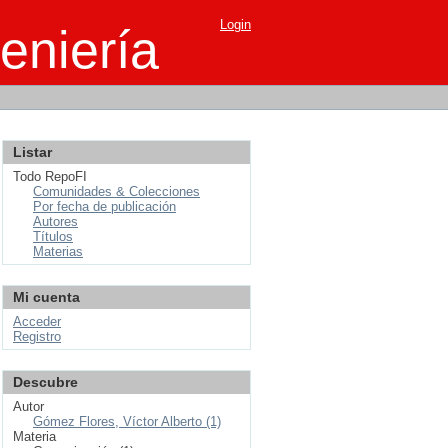
Login
eniería
Listar
Todo RepoFI
Comunidades & Colecciones
Por fecha de publicación
Autores
Títulos
Materias
Mi cuenta
Acceder
Registro
Descubre
Autor
Gómez Flores, Víctor Alberto (1)
Materia