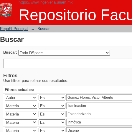
https://www.ingenieria.unam.mx
Buscar
Repositorio Facu
RepoFI Principal
→
Buscar
Buscar
Buscar:
Filtros
Use filtros para refinar sus resultados.
Filtros actuales: