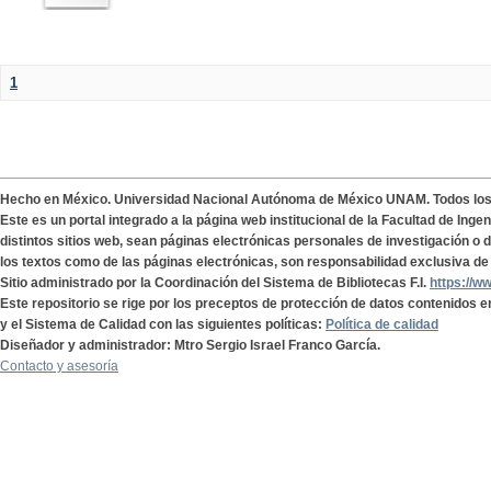
1
Hecho en México. Universidad Nacional Autónoma de México UNAM. Todos lo
Este es un portal integrado a la página web institucional de la Facultad de Ing
distintos sitios web, sean páginas electrónicas personales de investigación o de
los textos como de las páginas electrónicas, son responsabilidad exclusiva de 
Sitio administrado por la Coordinación del Sistema de Bibliotecas F.I.
https://w
Este repositorio se rige por los preceptos de protección de datos contenidos e
y el Sistema de Calidad con las siguientes políticas:
Política de calidad
Diseñador y administrador: Mtro Sergio Israel Franco García.
Contacto y asesoría