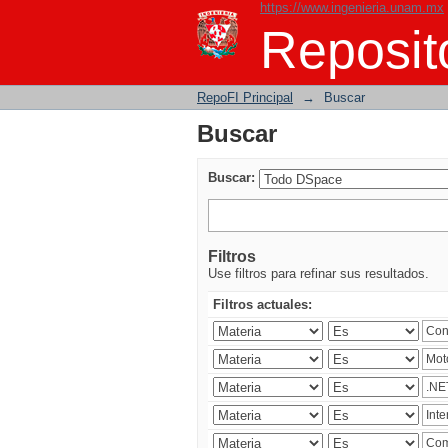
https://www.ingenieria.unam.mx
Buscar
Reposito
RepoFI Principal
→
Buscar
Buscar
Buscar:
Filtros
Use filtros para refinar sus resultados.
Filtros actuales: