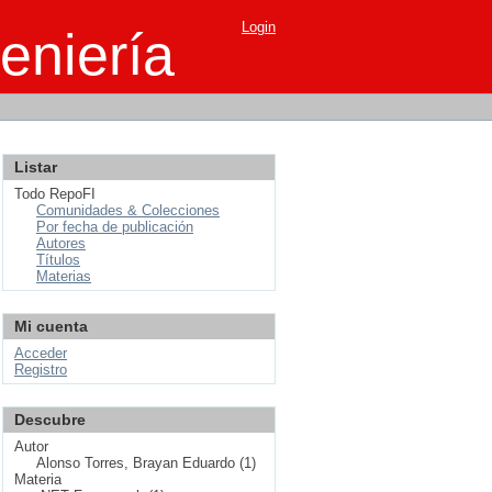
Login
eniería
Listar
Todo RepoFI
Comunidades & Colecciones
Por fecha de publicación
Autores
Títulos
Materias
Mi cuenta
Acceder
Registro
Descubre
Autor
Alonso Torres, Brayan Eduardo (1)
Materia