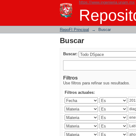
https://www.ingenieria.unam.mx
Buscar
Reposito
RepoFI Principal
→
Buscar
Buscar
Buscar:
Filtros
Use filtros para refinar sus resultados.
Filtros actuales: