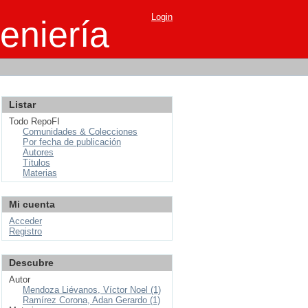
Login
eniería
Listar
Todo RepoFI
Comunidades & Colecciones
Por fecha de publicación
Autores
Títulos
Materias
Mi cuenta
Acceder
Registro
Descubre
Autor
Mendoza Liévanos, Víctor Noel (1)
Ramírez Corona, Adan Gerardo (1)