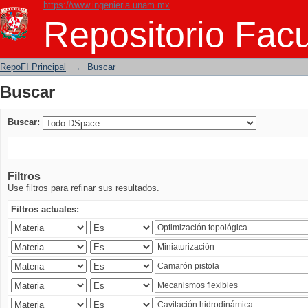
https://www.ingenieria.unam.mx
Buscar
Repositorio Facu
RepoFI Principal
→
Buscar
Buscar
Buscar:
Filtros
Use filtros para refinar sus resultados.
Filtros actuales: