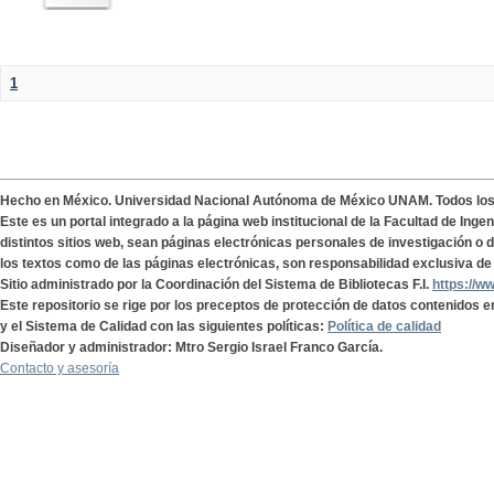
1
Hecho en México. Universidad Nacional Autónoma de México UNAM. Todos lo
Este es un portal integrado a la página web institucional de la Facultad de Ing
distintos sitios web, sean páginas electrónicas personales de investigación o de
los textos como de las páginas electrónicas, son responsabilidad exclusiva de 
Sitio administrado por la Coordinación del Sistema de Bibliotecas F.I.
https://w
Este repositorio se rige por los preceptos de protección de datos contenidos e
y el Sistema de Calidad con las siguientes políticas:
Política de calidad
Diseñador y administrador: Mtro Sergio Israel Franco García.
Contacto y asesoría