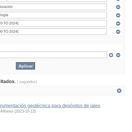
ultados.
( segundos)
trumentación geotécnica para depósitos de jales
 Alfonso
(
2023-10-12
)