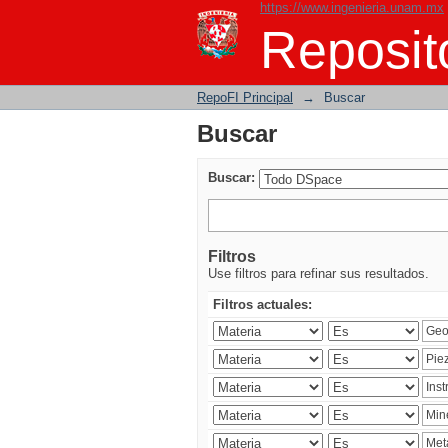
https://www.ingenieria.unam.mx
Buscar
Reposito
RepoFI Principal
→
Buscar
Buscar
Buscar:
Filtros
Use filtros para refinar sus resultados.
Filtros actuales: