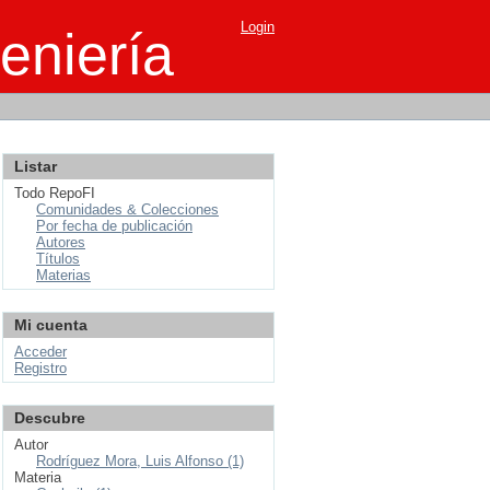
Login
eniería
Listar
Todo RepoFI
Comunidades & Colecciones
Por fecha de publicación
Autores
Títulos
Materias
Mi cuenta
Acceder
Registro
Descubre
Autor
Rodríguez Mora, Luis Alfonso (1)
Materia