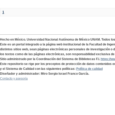
1
Hecho en México. Universidad Nacional Autónoma de México UNAM. Todos lo
Este es un portal integrado a la página web institucional de la Facultad de Ing
distintos sitios web, sean páginas electrónicas personales de investigación o de
los textos como de las páginas electrónicas, son responsabilidad exclusiva de 
Sitio administrado por la Coordinación del Sistema de Bibliotecas F.I.
https://w
Este repositorio se rige por los preceptos de protección de datos contenidos e
y el Sistema de Calidad con las siguientes políticas:
Política de calidad
Diseñador y administrador: Mtro Sergio Israel Franco García.
Contacto y asesoría