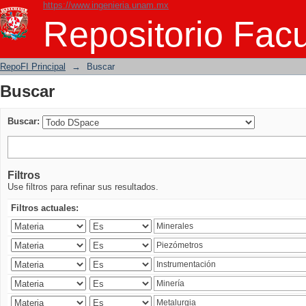
https://www.ingenieria.unam.mx
Buscar
Repositorio Facu
RepoFI Principal
→
Buscar
Buscar
Buscar:
Filtros
Use filtros para refinar sus resultados.
Filtros actuales: