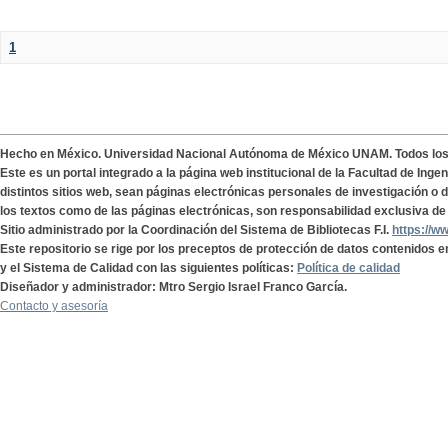
1
Hecho en México. Universidad Nacional Autónoma de México UNAM. Todos lo
Este es un portal integrado a la página web institucional de la Facultad de Ing
distintos sitios web, sean páginas electrónicas personales de investigación o de
los textos como de las páginas electrónicas, son responsabilidad exclusiva de 
Sitio administrado por la Coordinación del Sistema de Bibliotecas F.I.
https://w
Este repositorio se rige por los preceptos de protección de datos contenidos e
y el Sistema de Calidad con las siguientes políticas:
Política de calidad
Diseñador y administrador: Mtro Sergio Israel Franco García.
Contacto y asesoría