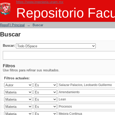
https://www.ingenieria.unam.mx
Buscar
Repositorio Facu
RepoFI Principal
→
Buscar
Buscar
Buscar:
Filtros
Use filtros para refinar sus resultados.
Filtros actuales: