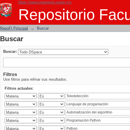
https://www.ingenieria.unam.mx
Buscar
Repositorio Facu
RepoFI Principal
→
Buscar
Buscar
Buscar:
Filtros
Use filtros para refinar sus resultados.
Filtros actuales: