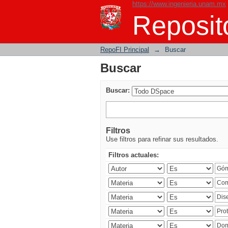
https://www.ingenieria.unam.mx
Buscar
Reposito
RepoFI Principal
→
Buscar
Buscar
Buscar:
Filtros
Use filtros para refinar sus resultados.
Filtros actuales: