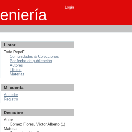
Login
eniería
Listar
Todo RepoFI
Comunidades & Colecciones
Por fecha de publicación
Autores
Títulos
Materias
Mi cuenta
Acceder
Registro
Descubre
Autor
Gómez Flores, Víctor Alberto (1)
Materia