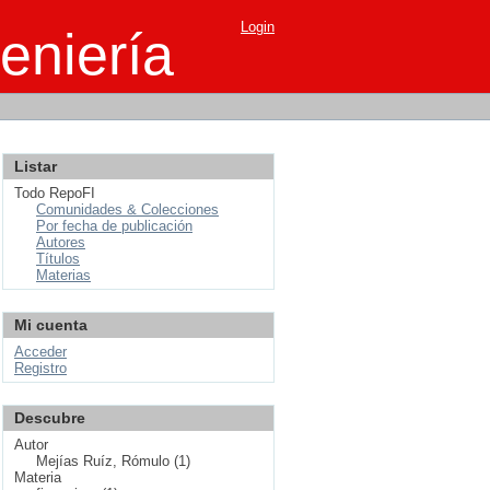
Login
eniería
Listar
Todo RepoFI
Comunidades & Colecciones
Por fecha de publicación
Autores
Títulos
Materias
Mi cuenta
Acceder
Registro
Descubre
Autor
Mejías Ruíz, Rómulo (1)
Materia