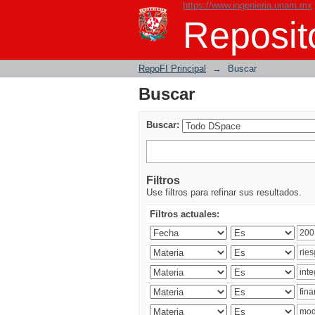
https://www.ingenieria.unam.mx
Buscar
Reposito
RepoFI Principal
→
Buscar
Buscar
Buscar:
Filtros
Use filtros para refinar sus resultados.
Filtros actuales: