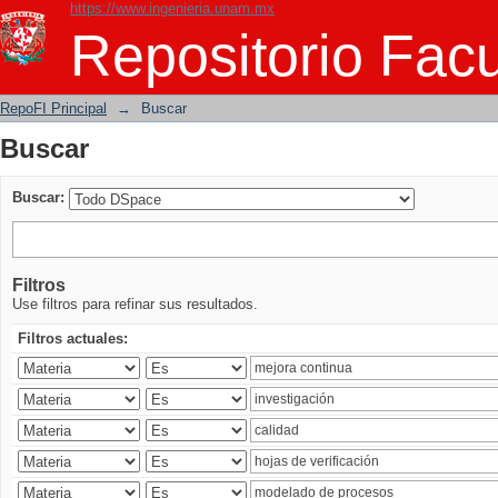
https://www.ingenieria.unam.mx
Buscar
Repositorio Facu
RepoFI Principal
→
Buscar
Buscar
Buscar:
Filtros
Use filtros para refinar sus resultados.
Filtros actuales: