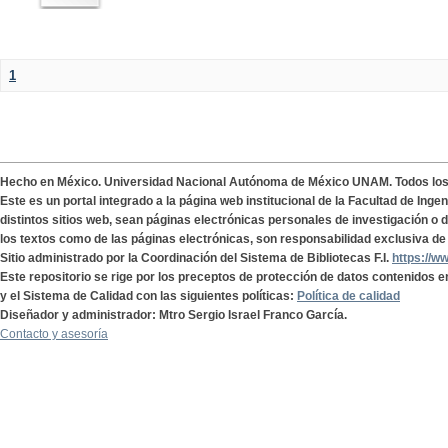
1
Hecho en México. Universidad Nacional Autónoma de México UNAM. Todos lo
Este es un portal integrado a la página web institucional de la Facultad de Ing
distintos sitios web, sean páginas electrónicas personales de investigación o de
los textos como de las páginas electrónicas, son responsabilidad exclusiva de 
Sitio administrado por la Coordinación del Sistema de Bibliotecas F.I.
https://w
Este repositorio se rige por los preceptos de protección de datos contenidos e
y el Sistema de Calidad con las siguientes políticas:
Política de calidad
Diseñador y administrador: Mtro Sergio Israel Franco García.
Contacto y asesoría