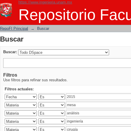
https://www.ingenieria.unam.mx
Buscar
Repositorio Facu
RepoFI Principal
→
Buscar
Buscar
Buscar:
Filtros
Use filtros para refinar sus resultados.
Filtros actuales: