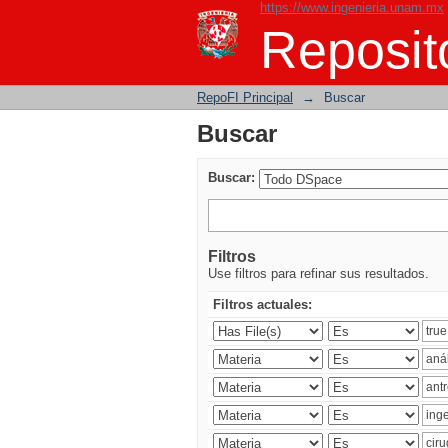
https://www.ingenieria.unam.mx
Buscar
Reposito
RepoFI Principal
→
Buscar
Buscar
Buscar:
Filtros
Use filtros para refinar sus resultados.
Filtros actuales: