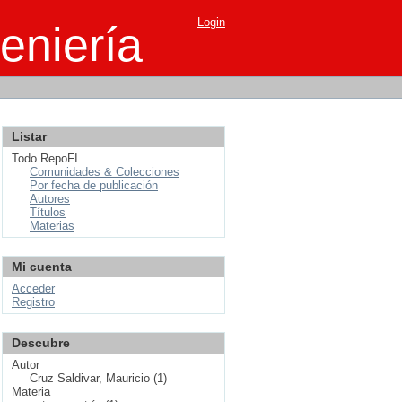
Login
eniería
Listar
Todo RepoFI
Comunidades & Colecciones
Por fecha de publicación
Autores
Títulos
Materias
Mi cuenta
Acceder
Registro
Descubre
Autor
Cruz Saldivar, Mauricio (1)
Materia