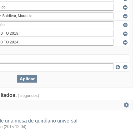
ultados.
( segundos)
de una mesa de quirófano universal
io
(
2015-12-04
)