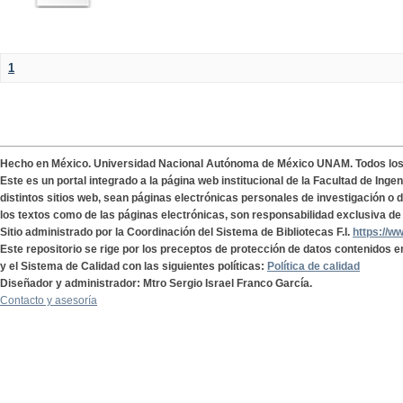
1
Hecho en México. Universidad Nacional Autónoma de México UNAM. Todos lo
Este es un portal integrado a la página web institucional de la Facultad de Ing
distintos sitios web, sean páginas electrónicas personales de investigación o de
los textos como de las páginas electrónicas, son responsabilidad exclusiva de 
Sitio administrado por la Coordinación del Sistema de Bibliotecas F.I.
https://w
Este repositorio se rige por los preceptos de protección de datos contenidos e
y el Sistema de Calidad con las siguientes políticas:
Política de calidad
Diseñador y administrador: Mtro Sergio Israel Franco García.
Contacto y asesoría