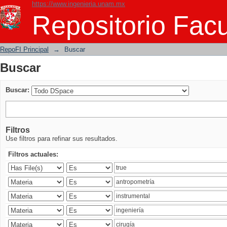
https://www.ingenieria.unam.mx
Buscar
Repositorio Facu
RepoFI Principal
→
Buscar
Buscar
Buscar:
Filtros
Use filtros para refinar sus resultados.
Filtros actuales: