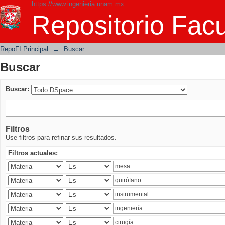
https://www.ingenieria.unam.mx
Buscar
Repositorio Facu
RepoFI Principal
→
Buscar
Buscar
Buscar:
Filtros
Use filtros para refinar sus resultados.
Filtros actuales: