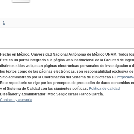
1
Hecho en México. Universidad Nacional Autónoma de México UNAM. Todos lo
Este es un portal integrado a la página web institucional de la Facultad de Ing
distintos sitios web, sean páginas electrónicas personales de investigación o de
los textos como de las páginas electrónicas, son responsabilidad exclusiva de 
Sitio administrado por la Coordinación del Sistema de Bibliotecas F.I.
https://w
Este repositorio se rige por los preceptos de protección de datos contenidos e
y el Sistema de Calidad con las siguientes políticas:
Política de calidad
Diseñador y administrador: Mtro Sergio Israel Franco García.
Contacto y asesoría