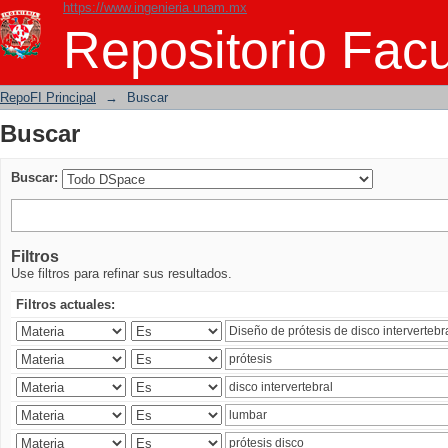
https://www.ingenieria.unam.mx
Buscar
Repositorio Facu
RepoFI Principal
→
Buscar
Buscar
Buscar:
Filtros
Use filtros para refinar sus resultados.
Filtros actuales: