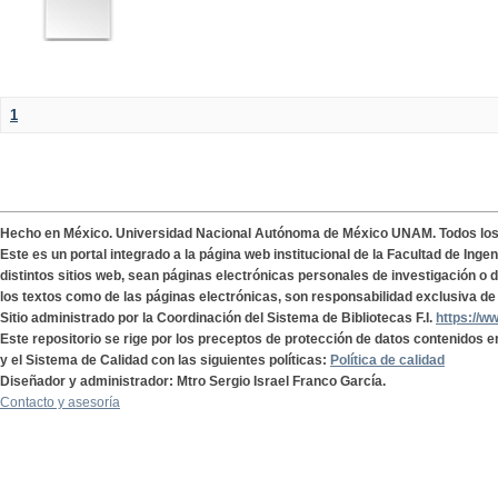
1
Hecho en México. Universidad Nacional Autónoma de México UNAM. Todos lo
Este es un portal integrado a la página web institucional de la Facultad de Ing
distintos sitios web, sean páginas electrónicas personales de investigación o de
los textos como de las páginas electrónicas, son responsabilidad exclusiva de 
Sitio administrado por la Coordinación del Sistema de Bibliotecas F.I.
https://w
Este repositorio se rige por los preceptos de protección de datos contenidos e
y el Sistema de Calidad con las siguientes políticas:
Política de calidad
Diseñador y administrador: Mtro Sergio Israel Franco García.
Contacto y asesoría