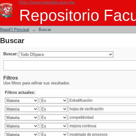
https://www.ingenieria.unam.mx
Buscar
Repositorio Facu
RepoFI Principal
→
Buscar
Buscar
Buscar:
Filtros
Use filtros para refinar sus resultados.
Filtros actuales: