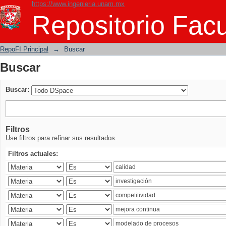
https://www.ingenieria.unam.mx
Buscar
Repositorio Facu
RepoFI Principal
→
Buscar
Buscar
Buscar:
Filtros
Use filtros para refinar sus resultados.
Filtros actuales: