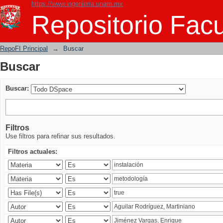
https://www.ingenieria.unam.mx
Buscar
Repositorio Facu
RepoFI Principal
→
Buscar
Buscar
Buscar:
Filtros
Use filtros para refinar sus resultados.
Filtros actuales: