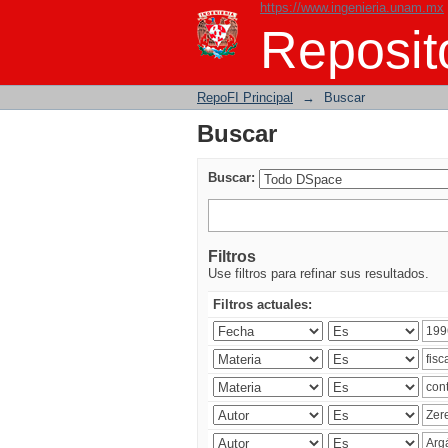
https://www.ingenieria.unam.mx
Buscar
Reposito
RepoFI Principal
→
Buscar
Buscar
Buscar:
Filtros
Use filtros para refinar sus resultados.
Filtros actuales: