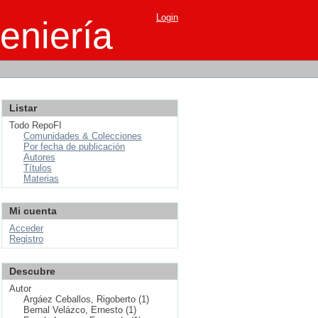
Login
eniería
Listar
Todo RepoFI
Comunidades & Colecciones
Por fecha de publicación
Autores
Títulos
Materias
Mi cuenta
Acceder
Registro
Descubre
Autor
Argáez Ceballos, Rigoberto (1)
Bernal Velázco, Ernesto (1)