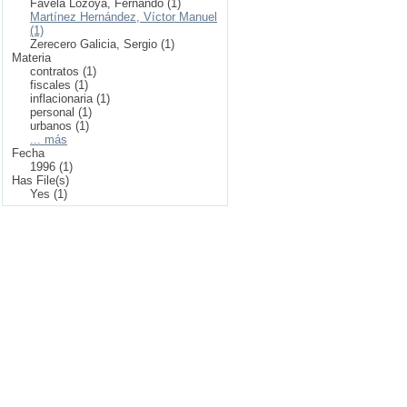
Favela Lozoya, Fernando (1)
Martínez Hernández, Víctor Manuel
(1)
Zerecero Galicia, Sergio (1)
Materia
contratos (1)
fiscales (1)
inflacionaria (1)
personal (1)
urbanos (1)
... más
Fecha
1996 (1)
Has File(s)
Yes (1)