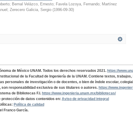
oberto
;
Bernal Velázco, Ernesto
;
Favela Lozoya, Fernando
;
Martínez
nuel
;
Zerecero Galicia, Sergio
(
1996-09-30
)
tónoma de México UNAM. Todos los derechos reservados 2021.
https://www.u
institucional de la Facultad de Ingeniería de la UNAM. Contiene textos, trabajos
cas personales de investigación o de docentes, o bien de índole escolar, colegia
, son responsabilidad exclusiva de sus titulares o autores.
https://www.ingenie
istema de Bibliotecas F.I.
https://www.ingenieria.unam.mx/bibliotecas/
de protección de datos contenidos en:
Aviso de privacidad integral
olíticas:
Política de calidad
el Franco García.