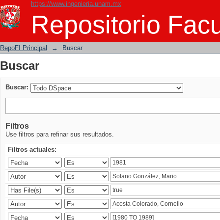
https://www.ingenieria.unam.mx
Buscar
Repositorio Facu
RepoFI Principal
→
Buscar
Buscar
Buscar:
Filtros
Use filtros para refinar sus resultados.
Filtros actuales: