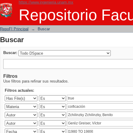
https://www.ingenieria.unam.mx
Buscar
Repositorio Facu
RepoFI Principal
→
Buscar
Buscar
Buscar:
Filtros
Use filtros para refinar sus resultados.
Filtros actuales: