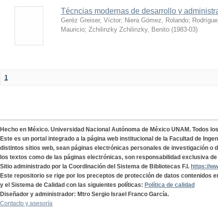
Técncias modernas de desarrollo y administ
Geréz Greiser, Víctor
;
Niera Gómez, Rolando
;
Rodrígue
Mauricio
;
Zchilinzky Zchilinzky, Benito
(
1983-03
)
1
Hecho en México. Universidad Nacional Autónoma de México UNAM. Todos lo
Este es un portal integrado a la página web institucional de la Facultad de Ing
distintos sitios web, sean páginas electrónicas personales de investigación o de
los textos como de las páginas electrónicas, son responsabilidad exclusiva de 
Sitio administrado por la Coordinación del Sistema de Bibliotecas F.I.
https://w
Este repositorio se rige por los preceptos de protección de datos contenidos e
y el Sistema de Calidad con las siguientes políticas:
Política de calidad
Diseñador y administrador: Mtro Sergio Israel Franco García.
Contacto y asesoría