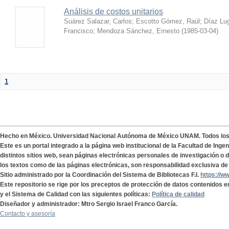
Análisis de costos unitarios
Suárez Salazar, Carlos
;
Escotto Gómez, Raúl
;
Díaz Lu
Francisco
;
Mendoza Sánchez, Ernesto
(
1985-03-04
)
1
Hecho en México. Universidad Nacional Autónoma de México UNAM. Todos lo
Este es un portal integrado a la página web institucional de la Facultad de Ing
distintos sitios web, sean páginas electrónicas personales de investigación o de
los textos como de las páginas electrónicas, son responsabilidad exclusiva de 
Sitio administrado por la Coordinación del Sistema de Bibliotecas F.I.
https://w
Este repositorio se rige por los preceptos de protección de datos contenidos e
y el Sistema de Calidad con las siguientes políticas:
Política de calidad
Diseñador y administrador: Mtro Sergio Israel Franco García.
Contacto y asesoría