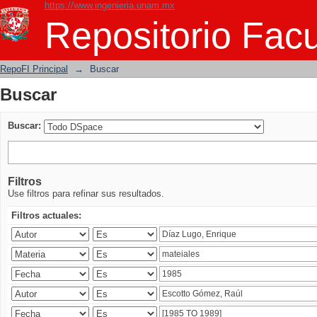
https://www.ingenieria.unam.mx
Buscar
Repositorio Facu
RepoFI Principal
→
Buscar
Buscar
Buscar:
Filtros
Use filtros para refinar sus resultados.
Filtros actuales: