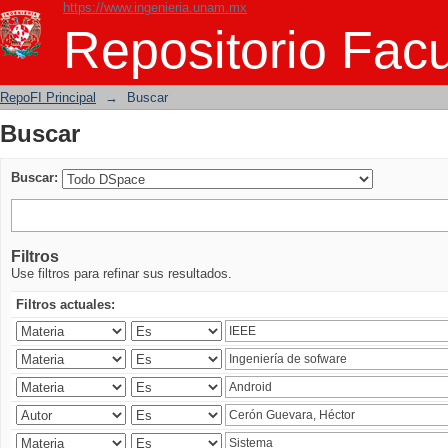
https://www.ingenieria.unam.mx
Buscar
Repositorio Facu
RepoFI Principal
→
Buscar
Buscar
Buscar:
Filtros
Use filtros para refinar sus resultados.
Filtros actuales: