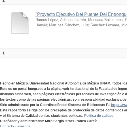
"Proyecto Ejecutivo Del Puente Del Entronq
Ramos López, Adriana Jazmín
;
Moncada Ballesteros, 
Hansel
;
Martínez Sánchez, Luis
;
Sánchez Lezama, Mig
1
Hecho en México. Universidad Nacional Autónoma de México UNAM. Todos lo
Este es un portal integrado a la página web institucional de la Facultad de Ing
distintos sitios web, sean páginas electrónicas personales de investigación o de
los textos como de las páginas electrónicas, son responsabilidad exclusiva de 
Sitio administrado por la Coordinación del Sistema de Bibliotecas F.I.
https://w
Este repositorio se rige por los preceptos de protección de datos contenidos e
y el Sistema de Calidad con las siguientes políticas:
Política de calidad
Diseñador y administrador: Mtro Sergio Israel Franco García.
Contacto y asesoría