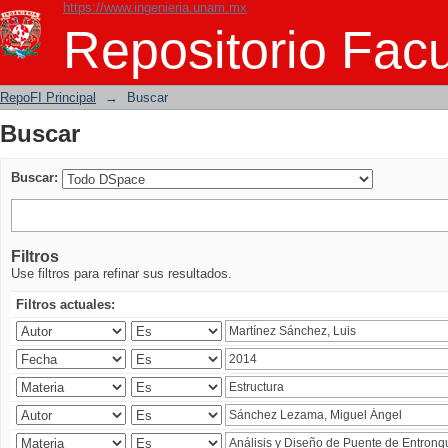
https://www.ingenieria.unam.mx
Buscar
Repositorio Facu
RepoFI Principal
→
Buscar
Buscar
Buscar:
Filtros
Use filtros para refinar sus resultados.
Filtros actuales: