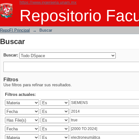
https://www.ingenieria.unam.mx
Buscar
Repositorio Facu
RepoFI Principal
→
Buscar
Buscar
Buscar:
Filtros
Use filtros para refinar sus resultados.
Filtros actuales: