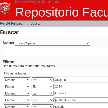
https://www.ingenieria.unam.mx
Buscar
Repositorio Facu
RepoFI Principal
→
Buscar
Buscar
Buscar:
Filtros
Use filtros para refinar sus resultados.
Filtros actuales: