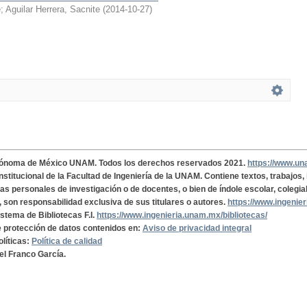
e
;
Aguilar Herrera, Sacnite
(
2014-10-27
)
tónoma de México UNAM. Todos los derechos reservados 2021.
https://www.u
institucional de la Facultad de Ingeniería de la UNAM. Contiene textos, trabajos
cas personales de investigación o de docentes, o bien de índole escolar, colegia
, son responsabilidad exclusiva de sus titulares o autores.
https://www.ingenie
istema de Bibliotecas F.I.
https://www.ingenieria.unam.mx/bibliotecas/
de protección de datos contenidos en:
Aviso de privacidad integral
olíticas:
Política de calidad
el Franco García.