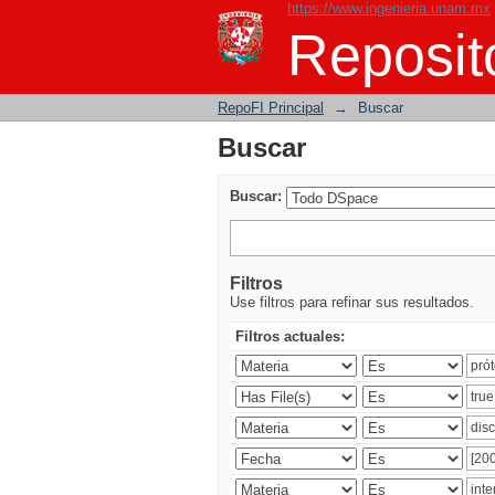
https://www.ingenieria.unam.mx
Buscar
Reposito
RepoFI Principal
→
Buscar
Buscar
Buscar:
Filtros
Use filtros para refinar sus resultados.
Filtros actuales: