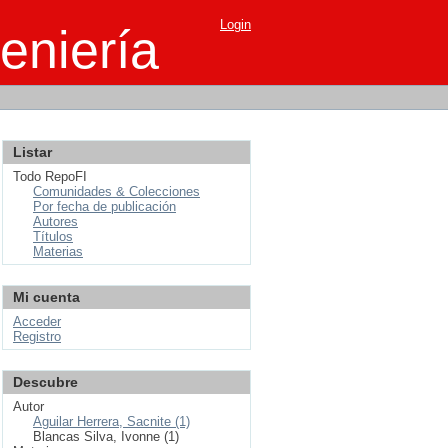
Login
eniería
Listar
Todo RepoFI
Comunidades & Colecciones
Por fecha de publicación
Autores
Títulos
Materias
Mi cuenta
Acceder
Registro
Descubre
Autor
Aguilar Herrera, Sacnite (1)
Blancas Silva, Ivonne (1)