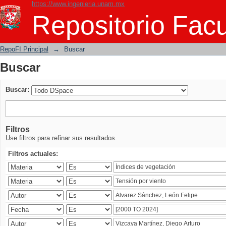
https://www.ingenieria.unam.mx
Buscar
Repositorio Facu
RepoFI Principal
→
Buscar
Buscar
Buscar:
Filtros
Use filtros para refinar sus resultados.
Filtros actuales: