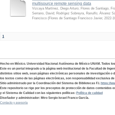
multisource remote sensing data
Vizcaya Martínez, Diego Arturo
;
Flores de Santiago, Fr
Serrano, David
;
Rodrígez Sobreyra, Ranulfo
;
Álvarez S
Francisco
(
Flores de Santiago Francisco Javier
,
2022-1
1
Hecho en México. Universidad Nacional Autónoma de México UNAM. Todos lo
Este es un portal integrado a la página web institucional de la Facultad de Ing
distintos sitios web, sean páginas electrónicas personales de investigación o de
los textos como de las páginas electrónicas, son responsabilidad exclusiva de 
Sitio administrado por la Coordinación del Sistema de Bibliotecas F.I.
https://w
Este repositorio se rige por los preceptos de protección de datos contenidos e
y el Sistema de Calidad con las siguientes políticas:
Política de calidad
Diseñador y administrador: Mtro Sergio Israel Franco García.
Contacto y asesoría