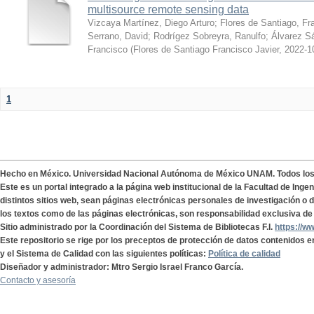
multisource remote sensing data
Vizcaya Martínez, Diego Arturo
;
Flores de Santiago, Fr
Serrano, David
;
Rodrígez Sobreyra, Ranulfo
;
Álvarez S
Francisco
(
Flores de Santiago Francisco Javier
,
2022-1
1
Hecho en México. Universidad Nacional Autónoma de México UNAM. Todos lo
Este es un portal integrado a la página web institucional de la Facultad de Ing
distintos sitios web, sean páginas electrónicas personales de investigación o de
los textos como de las páginas electrónicas, son responsabilidad exclusiva de 
Sitio administrado por la Coordinación del Sistema de Bibliotecas F.I.
https://w
Este repositorio se rige por los preceptos de protección de datos contenidos e
y el Sistema de Calidad con las siguientes políticas:
Política de calidad
Diseñador y administrador: Mtro Sergio Israel Franco García.
Contacto y asesoría