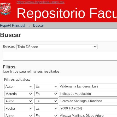
https://www.ingenieria.unam.mx
Buscar
Repositorio Facu
RepoFI Principal
→
Buscar
Buscar
Buscar:
Filtros
Use filtros para refinar sus resultados.
Filtros actuales: