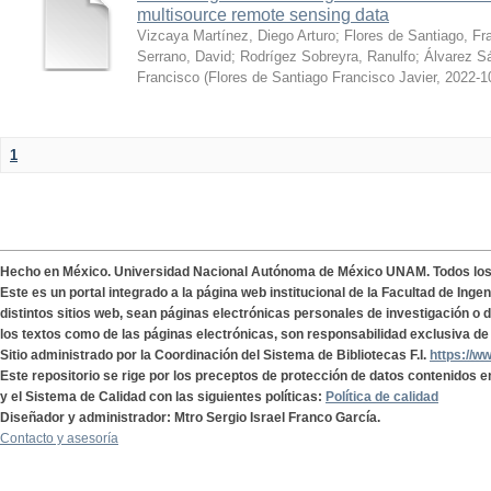
multisource remote sensing data
Vizcaya Martínez, Diego Arturo
;
Flores de Santiago, Fr
Serrano, David
;
Rodrígez Sobreyra, Ranulfo
;
Álvarez S
Francisco
(
Flores de Santiago Francisco Javier
,
2022-1
1
Hecho en México. Universidad Nacional Autónoma de México UNAM. Todos lo
Este es un portal integrado a la página web institucional de la Facultad de Ing
distintos sitios web, sean páginas electrónicas personales de investigación o de
los textos como de las páginas electrónicas, son responsabilidad exclusiva de 
Sitio administrado por la Coordinación del Sistema de Bibliotecas F.I.
https://w
Este repositorio se rige por los preceptos de protección de datos contenidos e
y el Sistema de Calidad con las siguientes políticas:
Política de calidad
Diseñador y administrador: Mtro Sergio Israel Franco García.
Contacto y asesoría