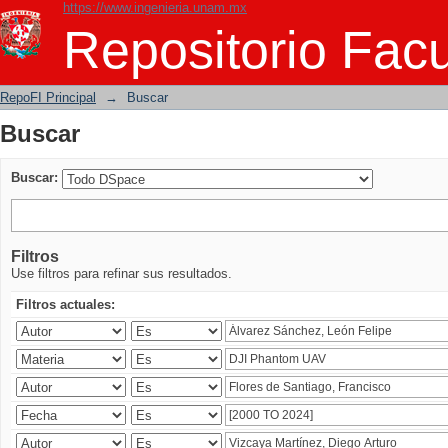
https://www.ingenieria.unam.mx
Buscar
Repositorio Facu
RepoFI Principal
→
Buscar
Buscar
Buscar:
Filtros
Use filtros para refinar sus resultados.
Filtros actuales: