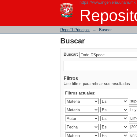
https://www.ingenieria.unam.mx
Buscar
Reposito
RepoFI Principal
→
Buscar
Buscar
Buscar:
Filtros
Use filtros para refinar sus resultados.
Filtros actuales: