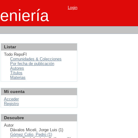
Login
eniería
Listar
Todo RepoFI
Comunidades & Colecciones
Por fecha de publicación
Autores
Títulos
Materias
Mi cuenta
Acceder
Registro
Descubre
Autor
Dávalos Miceli, Jorge Luis (1)
Gómez Colio, Pedro (1)