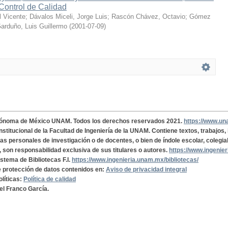
 Control de Calidad
 Vicente
;
Dávalos Miceli, Jorge Luis
;
Rascón Chávez, Octavio
;
Gómez
arduño, Luis Guillermo
(
2001-07-09
)
tónoma de México UNAM. Todos los derechos reservados 2021.
https://www.u
institucional de la Facultad de Ingeniería de la UNAM. Contiene textos, trabajos
cas personales de investigación o de docentes, o bien de índole escolar, colegia
, son responsabilidad exclusiva de sus titulares o autores.
https://www.ingenie
istema de Bibliotecas F.I.
https://www.ingenieria.unam.mx/bibliotecas/
de protección de datos contenidos en:
Aviso de privacidad integral
olíticas:
Política de calidad
el Franco García.