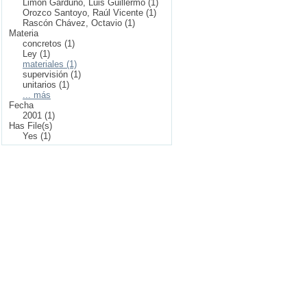
Limón Garduño, Luis Guillermo (1)
Orozco Santoyo, Raúl Vicente (1)
Rascón Chávez, Octavio (1)
Materia
concretos (1)
Ley (1)
materiales (1)
supervisión (1)
unitarios (1)
... más
Fecha
2001 (1)
Has File(s)
Yes (1)