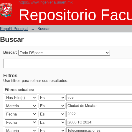
https://www.ingenieria.unam.mx
Buscar
Repositorio Facu
RepoFI Principal
→
Buscar
Buscar
Buscar:
Filtros
Use filtros para refinar sus resultados.
Filtros actuales: