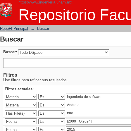
https://www.ingenieria.unam.mx
Buscar
Repositorio Facu
RepoFI Principal
→
Buscar
Buscar
Buscar:
Filtros
Use filtros para refinar sus resultados.
Filtros actuales: