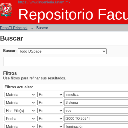
https://www.ingenieria.unam.mx
Buscar
Repositorio Facu
RepoFI Principal
→
Buscar
Buscar
Buscar:
Filtros
Use filtros para refinar sus resultados.
Filtros actuales: