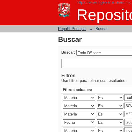
https://www.ingenieria.unam.mx
Buscar
Reposito
RepoFI Principal
→
Buscar
Buscar
Buscar:
Filtros
Use filtros para refinar sus resultados.
Filtros actuales: