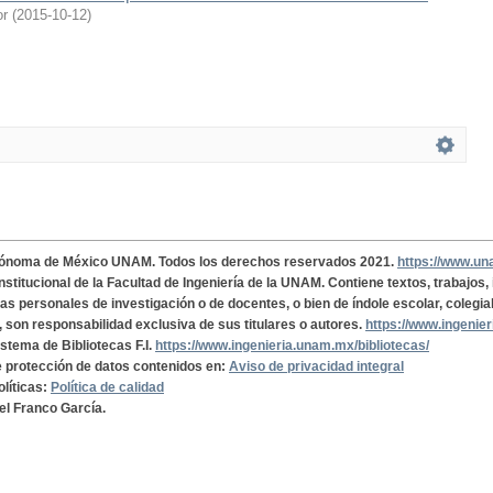
or
(
2015-10-12
)
tónoma de México UNAM. Todos los derechos reservados 2021.
https://www.u
institucional de la Facultad de Ingeniería de la UNAM. Contiene textos, trabajos
cas personales de investigación o de docentes, o bien de índole escolar, colegia
, son responsabilidad exclusiva de sus titulares o autores.
https://www.ingenie
istema de Bibliotecas F.I.
https://www.ingenieria.unam.mx/bibliotecas/
de protección de datos contenidos en:
Aviso de privacidad integral
olíticas:
Política de calidad
el Franco García.