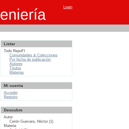
Login
eniería
Listar
Todo RepoFI
Comunidades & Colecciones
Por fecha de publicación
Autores
Títulos
Materias
Mi cuenta
Acceder
Registro
Descubre
Autor
Cerón Guevara, Héctor (1)
Materia