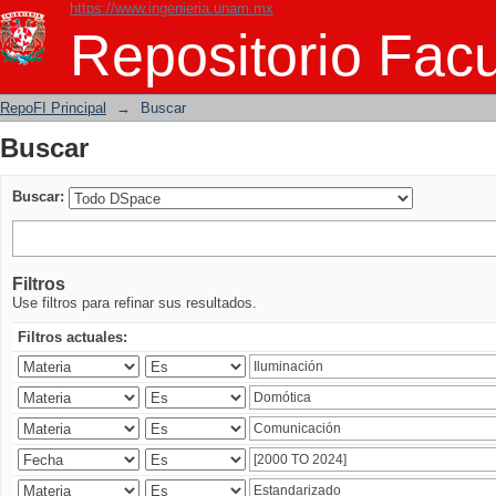
https://www.ingenieria.unam.mx
Buscar
Repositorio Facu
RepoFI Principal
→
Buscar
Buscar
Buscar:
Filtros
Use filtros para refinar sus resultados.
Filtros actuales: