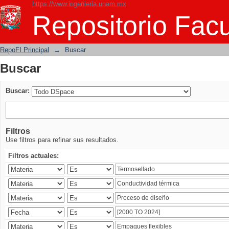
https://www.ingenieria.unam.mx
Buscar
Repositorio Facu
RepoFI Principal
→
Buscar
Buscar
Buscar:
Filtros
Use filtros para refinar sus resultados.
Filtros actuales: