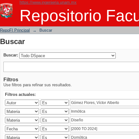
https://www.ingenieria.unam.mx
Buscar
Repositorio Facu
RepoFI Principal
→
Buscar
Buscar
Buscar:
Filtros
Use filtros para refinar sus resultados.
Filtros actuales: