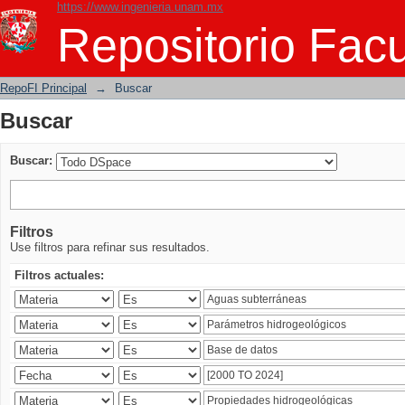
https://www.ingenieria.unam.mx
Buscar
Repositorio Facu
RepoFI Principal
→
Buscar
Buscar
Buscar:
Filtros
Use filtros para refinar sus resultados.
Filtros actuales: