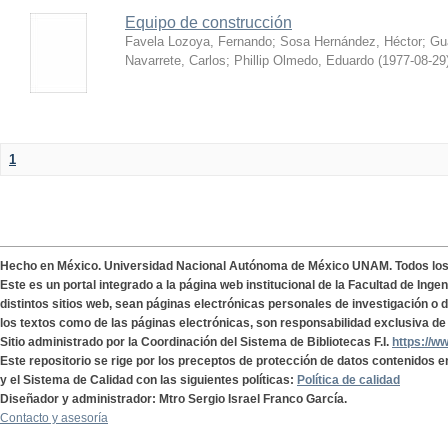
Equipo de construcción
Favela Lozoya, Fernando
;
Sosa Hernández, Héctor
;
Gua
Navarrete, Carlos
;
Phillip Olmedo, Eduardo
(
1977-08-29
1
Hecho en México. Universidad Nacional Autónoma de México UNAM. Todos lo
Este es un portal integrado a la página web institucional de la Facultad de Ing
distintos sitios web, sean páginas electrónicas personales de investigación o de
los textos como de las páginas electrónicas, son responsabilidad exclusiva de 
Sitio administrado por la Coordinación del Sistema de Bibliotecas F.I.
https://w
Este repositorio se rige por los preceptos de protección de datos contenidos e
y el Sistema de Calidad con las siguientes políticas:
Política de calidad
Diseñador y administrador: Mtro Sergio Israel Franco García.
Contacto y asesoría