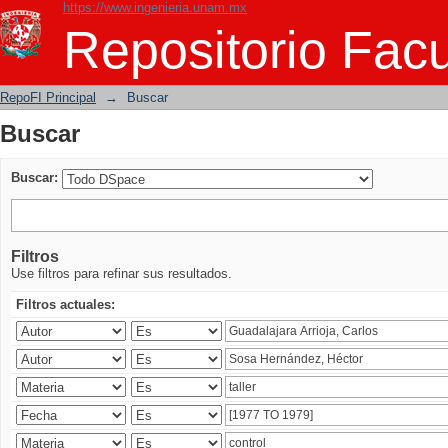
https://www.ingenieria.unam.mx
Buscar
Repositorio Facu
RepoFI Principal
→
Buscar
Buscar
Buscar:
Filtros
Use filtros para refinar sus resultados.
Filtros actuales: