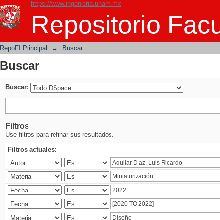
https://www.ingenieria.unam.mx
Buscar
Repositorio Facu
RepoFI Principal
→
Buscar
Buscar
Buscar:
Filtros
Use filtros para refinar sus resultados.
Filtros actuales: